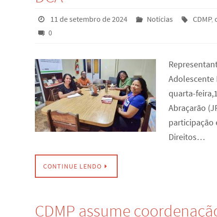
11 de setembro de 2024
Notícias
CDMP
,
0
Representant
Adolescente 
quarta-feira
Abraçarão (JP
participação
Direitos…
CONTINUE LENDO
CDMP assume coordenaçã