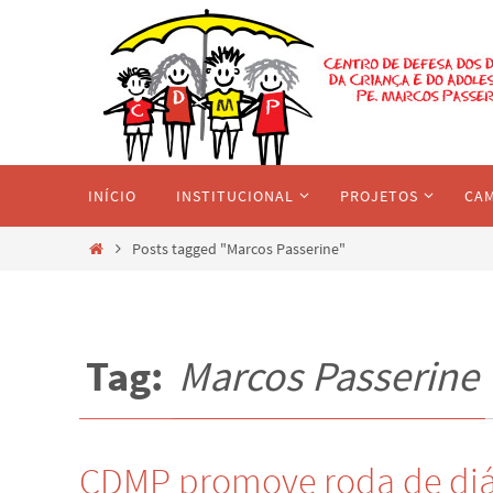
Skip
to
content
Skip
INÍCIO
INSTITUCIONAL
PROJETOS
CA
to
content
Home
Posts tagged "Marcos Passerine"
Tag:
Marcos Passerine
CDMP promove roda de diá