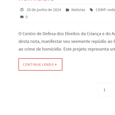
20 de junho de 2024
Notícias
CDMP
,
ced
0
O Centro de Defesa dos Direitos da Criança e do 
desta nota, manifestar seu veemente repúdio ao P
ao crime de homicídio. Este projeto representa u
CONTINUE LENDO
1