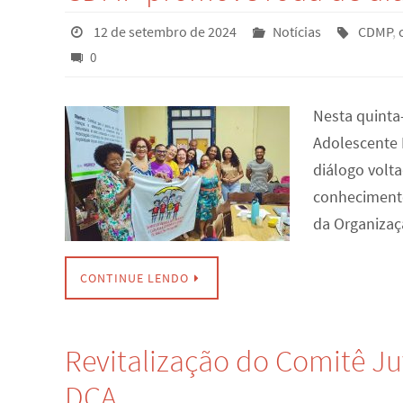
12 de setembro de 2024
Notícias
CDMP
,
0
Nesta quinta-
Adolescente 
diálogo volt
conhecimento
da Organizaç
CONTINUE LENDO
Revitalização do Comitê Ju
DCA