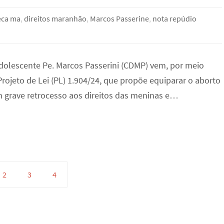
eca ma
,
direitos maranhão
,
Marcos Passerine
,
nota repúdio
Adolescente Pe. Marcos Passerini (CDMP) vem, por meio
rojeto de Lei (PL) 1.904/24, que propõe equiparar o aborto
m grave retrocesso aos direitos das meninas e…
2
3
4