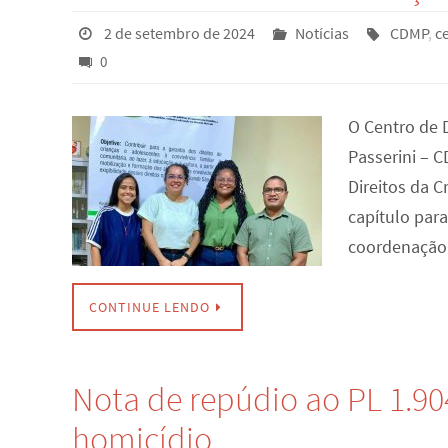
2 de setembro de 2024
Notícias
CDMP
,
c
0
O Centro de 
Passerini – 
Direitos da 
capítulo para
coordenação
CONTINUE LENDO
Nota de repúdio ao PL 1.90
homicídio