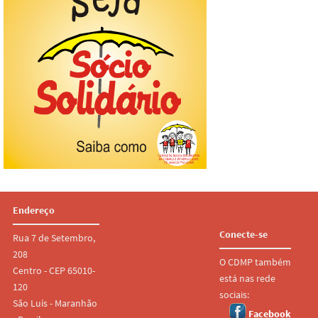
Endereço
Conecte-se
Rua 7 de Setembro,
208
O CDMP também
Centro - CEP 65010-
está nas rede
120
sociais:
São Luís - Maranhão
Facebook