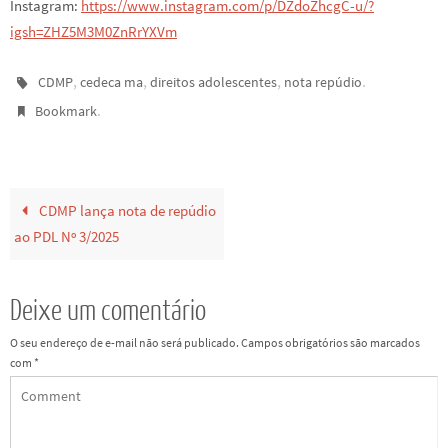
Instagram:
https://www.instagram.com/p/DZdoZhcgC-u/?
igsh=ZHZ5M3M0ZnRrYXVm
,
,
,
.
CDMP
cedeca ma
direitos adolescentes
nota repúdio
.
Bookmark
CDMP lança nota de repúdio
ao PDL Nº 3/2025
Deixe um comentário
O seu endereço de e-mail não será publicado.
Campos obrigatórios são marcados
com
*