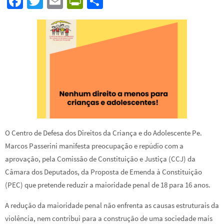
Fa
T
E
Pr
S
ce
wi
m
in
h
b
tt
ail
tF
ar
o
er
ri
e
o
e
k
n
dl
y
O Centro de Defesa dos Direitos da Criança e do Adolescente Pe.
Marcos Passerini manifesta preocupação e repúdio com a
aprovação, pela Comissão de Constituição e Justiça (CCJ) da
Câmara dos Deputados, da Proposta de Emenda à Constituição
(PEC) que pretende reduzir a maioridade penal de 18 para 16 anos.
A redução da maioridade penal não enfrenta as causas estruturais da
violência, nem contribui para a construção de uma sociedade mais