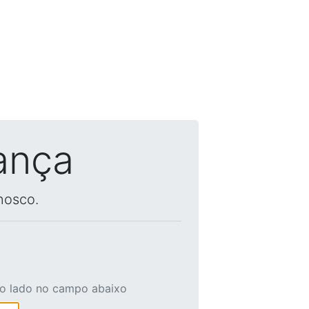
ança
nosco.
ao lado no campo abaixo