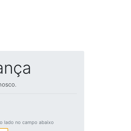
ança
nosco.
ao lado no campo abaixo