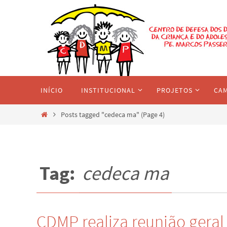
Skip
to
content
Skip
INÍCIO
INSTITUCIONAL
PROJETOS
CA
to
content
Home
Posts tagged "cedeca ma"
(Page 4)
Tag:
cedeca ma
CDMP realiza reunião geral