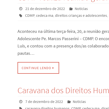
21 de dezembro de 2022
Notícias
CDMP
,
cedeca ma
,
direitos crianças e adolescentes
,
Aconteceu na última terça-feira, 20, a reunião ger
Adolescente Pe. Marcos Passerini – CDMP. O enco
Luís, e contou com a presença dos/as colaboradore
pautas…
CONTINUE LENDO
Caravana dos Direitos Huma
7 de dezembro de 2022
Notícias
caravana direitos humanos
,
CDMP
,
cedeca ma
,
dire