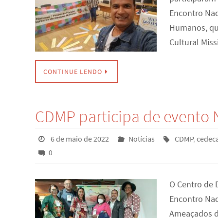
Encontro Nac
Humanos, que
Cultural Miss
CONTINUE LENDO
CDMP participa de evento
6 de maio de 2022
Notícias
CDMP
,
cedec
0
O Centro de 
Encontro Nac
Ameaçados de