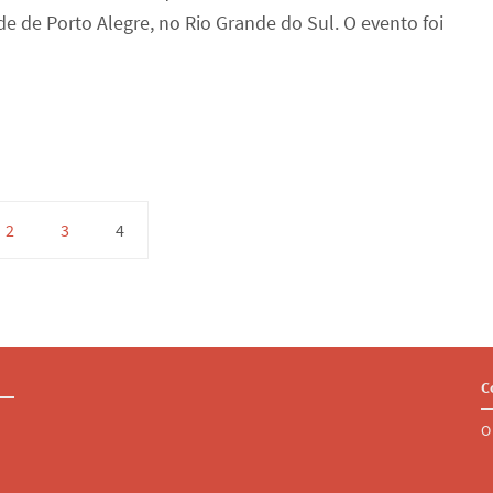
ade de Porto Alegre, no Rio Grande do Sul. O evento foi
…
2
3
4
C
O