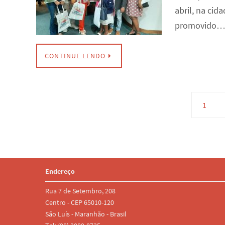
abril, na cid
promovido
CONTINUE LENDO
1
Endereço
Rua 7 de Setembro, 208
Centro - CEP 65010-120
São Luís - Maranhão - Brasil