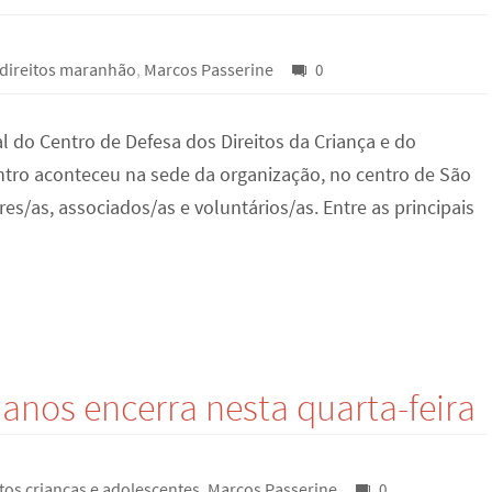
direitos maranhão
,
Marcos Passerine
0
al do Centro de Defesa dos Direitos da Criança e do
ntro aconteceu na sede da organização, no centro de São
s/as, associados/as e voluntários/as. Entre as principais
nos encerra nesta quarta-feira
itos crianças e adolescentes
,
Marcos Passerine
0