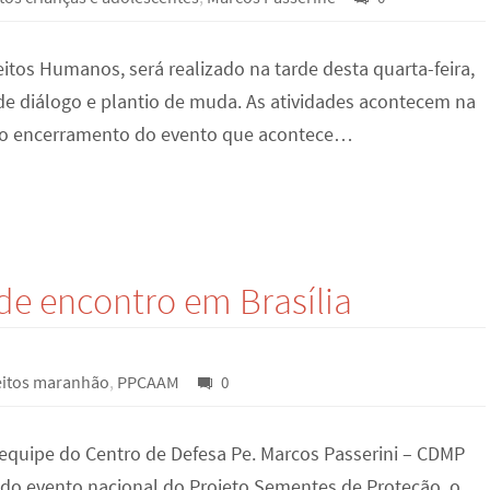
tos Humanos, será realizado na tarde desta quarta-feira,
de diálogo e plantio de muda. As atividades acontecem na
e do encerramento do evento que acontece…
de encontro em Brasília
eitos maranhão
,
PPCAAM
0
quipe do Centro de Defesa Pe. Marcos Passerini – CDMP
 do evento nacional do Projeto Sementes de Proteção, o