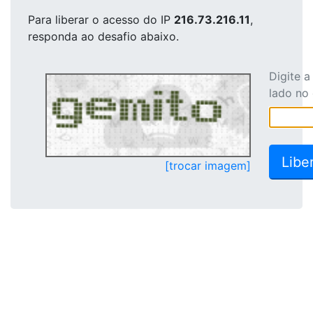
Para liberar o acesso
do IP
216.73.216.11
,
responda ao desafio abaixo.
Digite 
lado no
[trocar imagem]