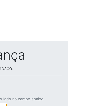
ança
nosco.
ao lado no campo abaixo